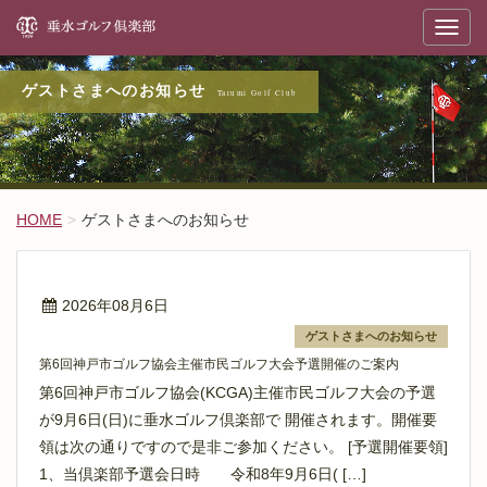
垂
T
o
g
g
l
ゲストさまへのお知らせ
e
n
a
v
i
g
a
t
HOME
ゲストさまへのお知らせ
i
o
n
2026年08月6日
ゲストさまへのお知らせ
第6回神戸市ゴルフ協会主催市民ゴルフ大会予選開催のご案内
第6回神戸市ゴルフ協会(KCGA)主催市民ゴルフ大会の予選
が9月6日(日)に垂水ゴルフ倶楽部で 開催されます。開催要
領は次の通りですので是非ご参加ください。 [予選開催要領]
1、当倶楽部予選会日時 令和8年9月6日( […]