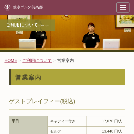
垂
T
o
g
g
l
ご利用について
e
n
a
v
i
g
a
t
HOME
ご利用について
営業案内
i
o
n
営業案内
ゲストプレイフィー(税込)
平日
キャディー付き
17,070 円/人
セルフ
13,440 円/人