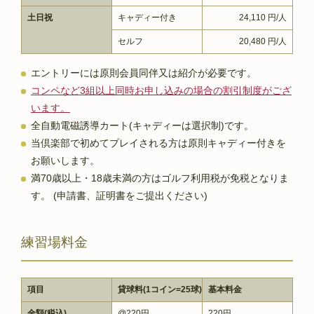
土日祝
キャディー付き
24,110 円/人
セルフ
20,480 円/人
エントリーには原則会員同伴又は紹介が必要です。
コンペなど3組以上同時お申し込みの場合の割引制度がござ
います。
全自動電磁誘導カート(キャディーは選択制)です。
当倶楽部で初めてプレイされる方は原則キャディー付きを
お願いします。
満70歳以上・18歳未満の方はゴルフ利用税が免税となりま
す。 (申請書、証明書をご提出ください)
練習場料金
項目
貸球料(1コイン=25球)
基本料金
金額(税込)
@220円
220円