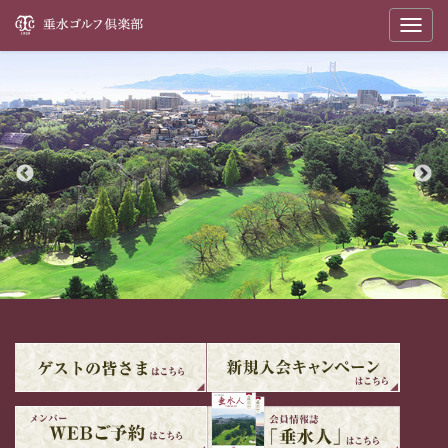
垂
T
o
g
g
l
e
n
a
v
i
g
a
t
i
o
n