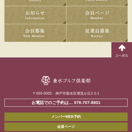
ご好評をいただいております月曜セルフデーを今年も設定しました。早朝スター
ト・スループレイで 涼しくラウンドいただけます。
お知らせ
2026年06月03日
台風6号の影響により６月3日（水）も臨時休場とさせていただきます
2026年06月01日
会員募集
台風6号の影響による臨時休場のお知らせ
2026年05月31日
日曜杯（2026.5.31）
2026年05月29日
今年も7月8月のスタート時間がアウト/インともに1時間繰り上げとなります
2026年05月29日
今年も6月～10月の期間、クーラ付特殊カートをご希望の方に有料でお使いいた
けます。
2026年05月21日
広報委員会からの会員情報誌第9刊発行についてのお知らせです。
〒655-0005 神戸市垂水区潮見が丘2-2-1
2026年05月14日
お電話でのご予約は…
078-707-8801
日頃の皆さまのご愛顧に感謝 「2026年6月のお客様感謝デー」は10日(水)、24日
(水)です。 どうぞご利用ください。
メンバーWEB予約
会員ページ