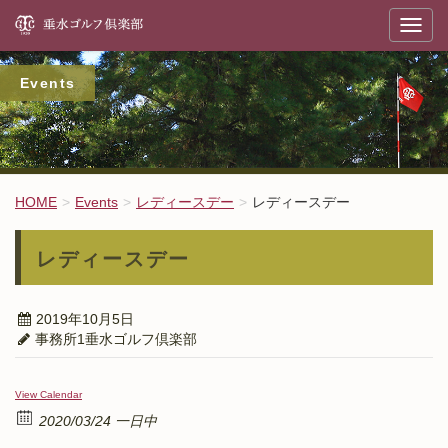
垂
T
o
g
g
l
Events
e
n
a
v
i
g
a
t
HOME
Events
レディースデー
レディースデー
i
o
n
レディースデー
2019年10月5日
事務所1垂水ゴルフ倶楽部
View Calendar
2020/03/24 一日中