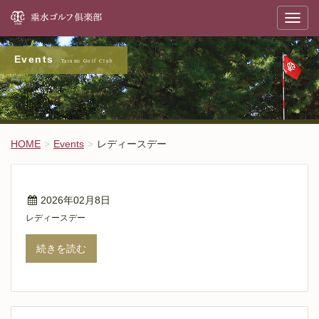
垂
T
o
g
g
l
Events
e
n
a
v
i
g
a
t
HOME
Events
レディースデー
i
o
n
2026年02月8日
レディースデー
続きを読む