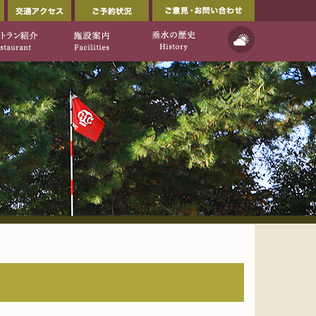
会員ページ
交通アクセス
ご予約状況
ルフ倶楽部公式ウェブサイト」
イト]
天気予報
ご利用について
レストラン紹介
施設案内
垂水の歴史