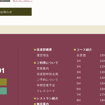
レディースデー
のお知らせ
垂水ゴルフ
倶楽部概要
コース紹介
運営理念
全景図
10
1H
11
ご利用について
2H
12
営業案内
お
3H
13
倶楽部特別企画
4H
14
ご予約について
メンバーWEB予約
会員ページ
5H
15
年間営業予定
6H
16
リンク集
垂水の天気
ドレスコード
7H
17
レストラン紹介
8H
18
施設案内