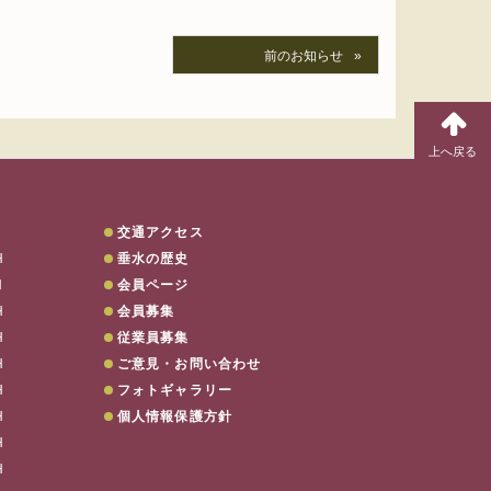
前のお知らせ
交通アクセス
H
垂水の歴史
H
会員ページ
H
会員募集
電話でのご予約は…
078-707-880
H
従業員募集
H
ご意見・お問い合わせ
H
フォトギャラリー
H
個人情報保護方針
H
H