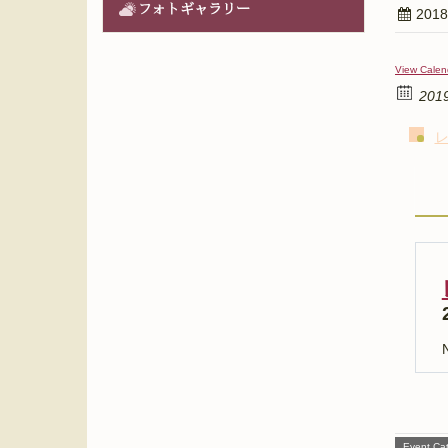
フォトギャラリー
201
View Calen
201
N
Event Cat