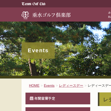
歴史と伝統が醸
Events
HOME
Events
レディースデー
レディースデ
年間営業予定
レ