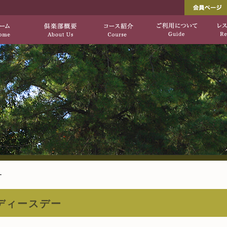
し出す、自然を生かした上質のコース「垂水ゴ
垂水ゴルフ倶楽部[公式サ
HOME
倶楽部概要
コース紹介
ー
ディースデー