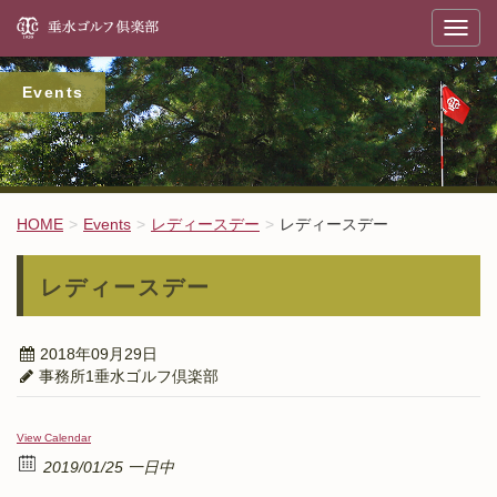
垂
T
o
g
g
l
Events
e
n
a
v
i
g
a
t
HOME
Events
レディースデー
レディースデー
i
o
n
レディースデー
2018年09月29日
事務所1垂水ゴルフ倶楽部
View Calendar
2019/01/25 一日中