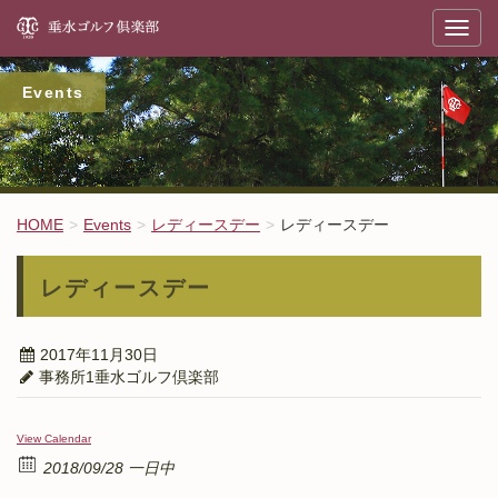
垂
T
o
g
g
l
Events
e
n
a
v
i
g
a
t
HOME
Events
レディースデー
レディースデー
i
o
n
レディースデー
2017年11月30日
事務所1垂水ゴルフ倶楽部
View Calendar
2018/09/28 一日中