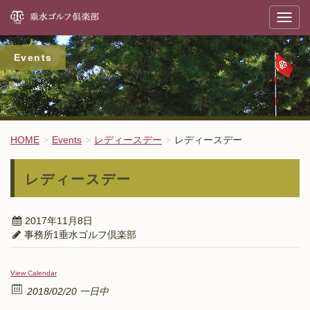
垂
T
o
g
g
l
Events
e
n
a
v
i
g
a
t
HOME
Events
レディースデー
レディースデー
i
o
n
レディースデー
2017年11月8日
事務所1垂水ゴルフ倶楽部
View Calendar
2018/02/20 一日中