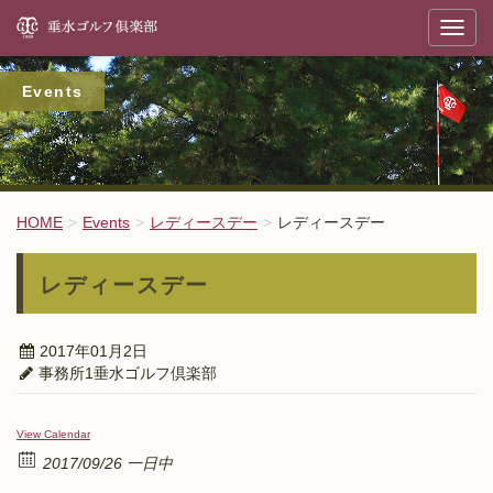
垂
T
o
g
g
l
Events
e
n
a
v
i
g
a
t
HOME
Events
レディースデー
レディースデー
i
o
n
レディースデー
2017年01月2日
事務所1垂水ゴルフ倶楽部
View Calendar
2017/09/26 一日中