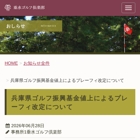
垂
T
o
g
g
l
お知らせ全件
e
n
a
v
i
g
a
t
HOME
お知らせ全件
i
o
n
兵庫県ゴルフ振興基金値上によるプレーフィ改定について
兵庫県ゴルフ振興基金値上によるプレ
ーフィ改定について
2026年06月28日
事務所1垂水ゴルフ倶楽部