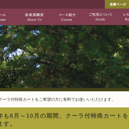
し出す、自然を生かした上質のコース「垂水ゴ
垂水ゴルフ倶楽部[公式サ
HOME
倶楽部概要
コース紹介
、クーラ付特殊カートをご希望の方に有料でお使いいただけます。
年も6月～10月の期間、クーラ付特殊カート
ます。