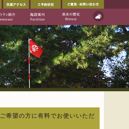
会員ページ
交通アクセス
ご予約状況
ルフ倶楽部公式ウェブサイト」
イト]
天気予報
ご利用について
レストラン紹介
施設案内
垂水の歴史
をご希望の方に有料でお使いいただ