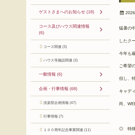
ゲストさまへのお知らせ (18)
202
コース及びハウス関連情報
猛暑の
(6)
したク
コース関連 (3)
今年も
ハウス等施設関連 (3)
ご希望
一般情報 (6)
但し、
企画・行事情報 (68)
キャデ
倶楽部企画情報 (47)
尚、W
行事情報 (7)
◎ 特殊
１００周年記念事業関連 (11)