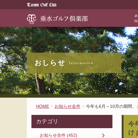
歴史と伝統が醸
お知らせ全件
HOME
お知らせ全件
今年も6月～10月の期間
カテゴリ
今
け
お知らせ全件 (452)