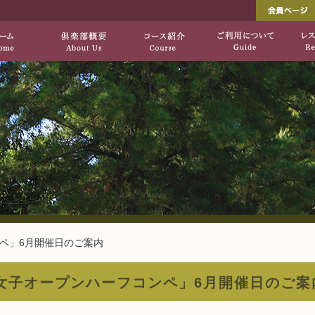
し出す、自然を生かした上質のコース「垂水ゴ
垂水ゴルフ倶楽部[公式サ
HOME
倶楽部概要
コース紹介
ペ」6月開催日のご案内
女子オープンハーフコンペ」6月開催日のご案