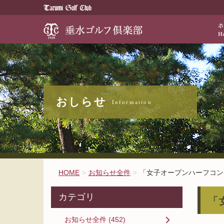
歴史と伝統が醸
お知らせ全件
HOME
お知らせ全件
「女子オープンハーフコン
カテゴリ
「
お知らせ全件 (452)