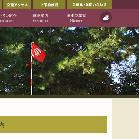
会員ページ
交通アクセス
ご予約状況
ルフ倶楽部公式ウェブサイト」
イト]
天気予報
ご利用について
レストラン紹介
施設案内
垂水の歴史
内