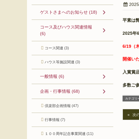
202
ゲストさまへのお知らせ (18)
平素は
コース及びハウス関連情報
2025
年
(6)
6/19
（木
コース関連 (3)
開催い
ハウス等施設関連 (3)
入賞賞
一般情報 (6)
多数ご
企画・行事情報 (68)
カテゴリ
倶楽部企画情報 (47)
次
行事情報 (7)
１００周年記念事業関連 (11)