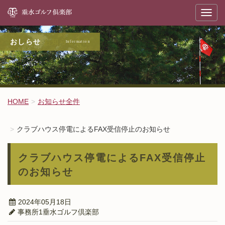
垂
T
o
g
g
l
お知らせ全件
e
n
a
v
i
g
a
t
HOME
お知らせ全件
i
o
n
クラブハウス停電によるFAX受信停止のお知らせ
クラブハウス停電によるFAX受信停止
のお知らせ
2024年05月18日
事務所1垂水ゴルフ倶楽部