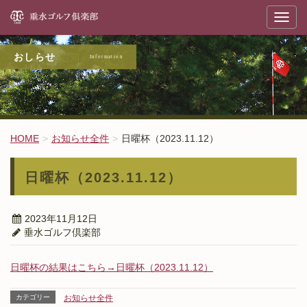
垂
T
o
g
g
l
お知らせ全件
e
n
a
v
i
g
a
t
HOME
お知らせ全件
日曜杯（2023.11.12）
i
o
n
日曜杯（2023.11.12）
2023年11月12日
垂水ゴルフ倶楽部
日曜杯の結果はこちら→日曜杯（2023.11.12）
カテゴリー
お知らせ全件