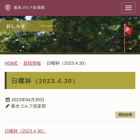
垂
T
o
g
g
l
競技情報
e
n
a
v
i
g
a
t
HOME
競技情報
日曜杯（2023.4.30）
i
o
n
日曜杯（2023.4.30）
2023年04月30日
垂水ゴルフ倶楽部
競技結果
日曜杯（2023.4,30）