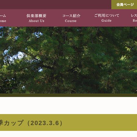
し出す、自然を生かした上質のコース「垂水ゴ
垂水ゴルフ倶楽部[公式サ
HOME
倶楽部概要
コース紹介
季カップ（2023.3.6）