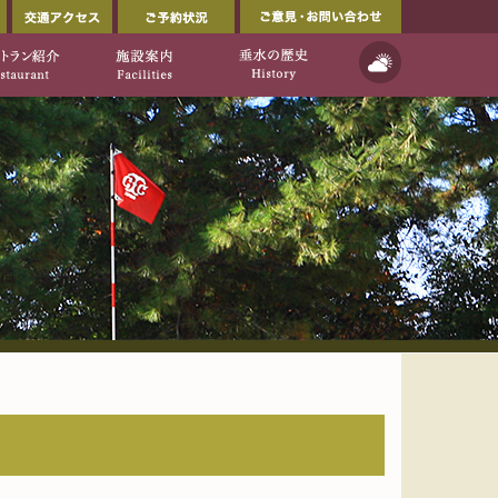
会員ページ
交通アクセス
ご予約状況
ルフ倶楽部公式ウェブサイト」
イト]
天気予報
ご利用について
レストラン紹介
施設案内
垂水の歴史