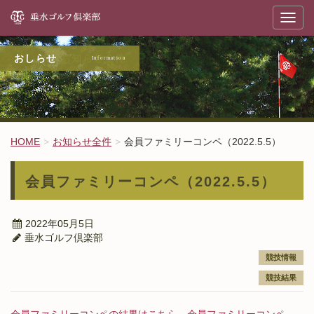
垂
T
o
g
g
l
お知らせ全件
e
n
a
v
i
g
a
t
HOME
お知らせ全件
会員ファミリーコンペ（2022.5.5）
i
o
n
会員ファミリーコンペ（2022.5.5）
2022年05月5日
垂水ゴルフ倶楽部
競技情報
競技結果
会員ファミリーコンペの結果はこちら→会員ファミリーコンペ