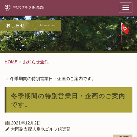
垂
T
o
g
g
l
お知らせ全件
e
n
a
v
i
g
a
t
HOME
お知らせ全件
i
o
n
冬季期間の特別営業日・企画のご案内です。
冬季期間の特別営業日・企画のご案内
です。
2021年12月2日
大岡副支配人垂水ゴルフ倶楽部