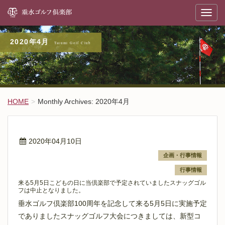
垂
T
o
g
g
l
2020年4月
e
n
a
v
i
g
a
t
HOME
Monthly Archives: 2020年4月
i
o
n
2020年04月10日
企画・行事情報
行事情報
来る5月5日こどもの日に当倶楽部で予定されていましたスナッグゴル
フは中止となりました。
垂水ゴルフ倶楽部100周年を記念して来る5月5日に実施予定
でありましたスナッグゴルフ大会につきましては、新型コ