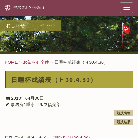
垂
T
o
g
g
l
お知らせ全件
e
n
a
v
i
g
a
t
HOME
お知らせ全件
日曜杯成績表（Ｈ30.4.30）
i
o
n
日曜杯成績表（Ｈ30.4.30）
2018年04月30日
事務所1垂水ゴルフ倶楽部
競技情報
競技結果
日曜杯の結果はこちら→
日曜杯（Ｈ30.4.30）