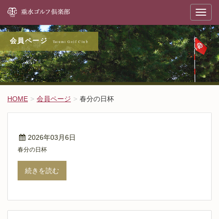
垂
T
o
g
g
l
会員ページ
e
n
a
v
i
g
a
t
HOME
会員ページ
春分の日杯
i
o
n
2026年03月6日
春分の日杯
続きを読む