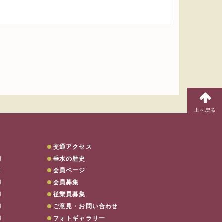
交通アクセス
H
垂水の歴史
H
会員ページ
H
会員募集
電話でのご予約は…
078-707-880
H
従業員募集
H
ご意見・お問い合わせ
H
フォトギャラリー