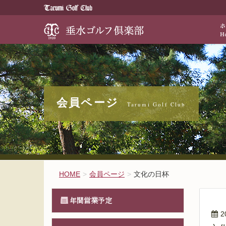
歴史と伝統が醸
会員ページ
HOME
会員ページ
文化の日杯
年間営業予定
2