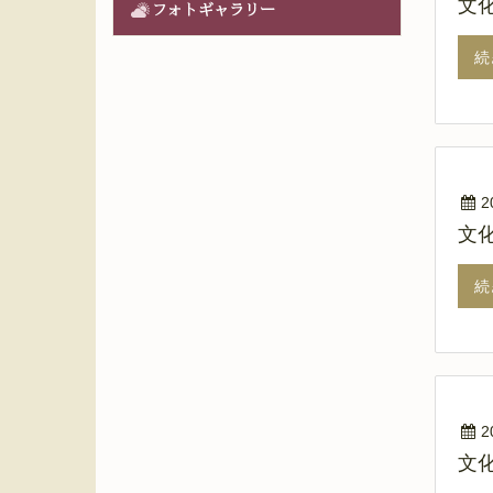
文
フォトギャラリー
続
2
文
続
2
文