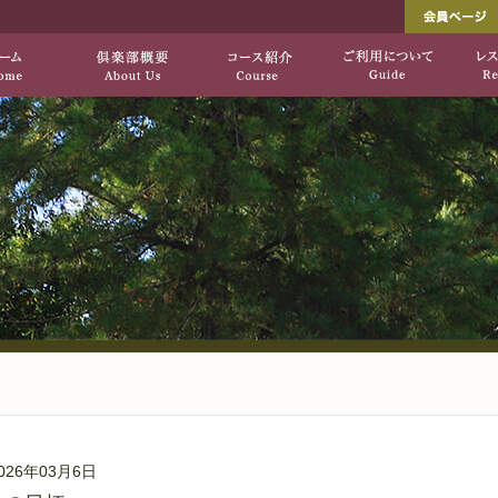
し出す、自然を生かした上質のコース「垂水ゴ
垂水ゴルフ倶楽部[公式サ
HOME
倶楽部概要
コース紹介
026年03月6日