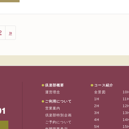
2
»
垂水ゴルフ
倶楽部概要
コース紹介
運営理念
全景図
10
1H
11
ご利用について
2H
12
営業案内
お
3H
13
倶楽部特別企画
4H
14
ご予約について
メンバーWEB予約
会員ページ
5H
15