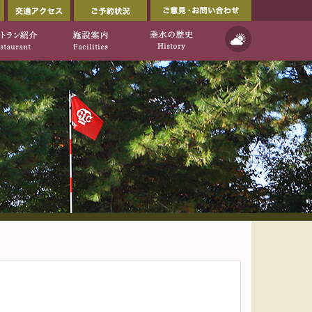
会員ページ
交通アクセス
ご予約状況
ルフ倶楽部公式ウェブサイト」
イト]
天気予報
ご利用について
レストラン紹介
施設案内
垂水の歴史