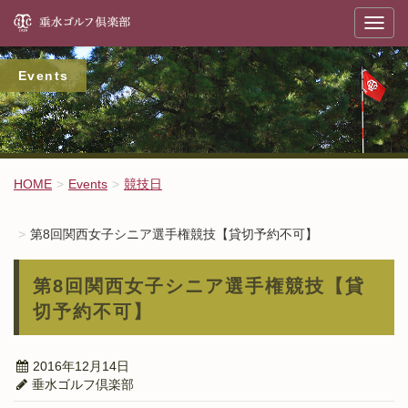
垂
T
o
g
g
l
Events
e
n
a
v
i
g
a
t
HOME
Events
競技日
i
o
n
第8回関西女子シニア選手権競技【貸切予約不可】
第8回関西女子シニア選手権競技【貸
切予約不可】
2016年12月14日
垂水ゴルフ倶楽部