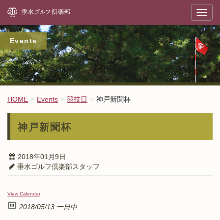
垂
T
o
g
g
l
Events
e
n
a
v
i
g
a
t
HOME
Events
競技日
神戸新聞杯
i
o
n
神戸新聞杯
2018年01月9日
垂水ゴルフ倶楽部スタッフ
View Calendar
2018/05/13 一日中