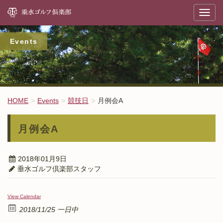
垂
T
o
g
g
l
Events
e
n
a
v
i
g
a
t
HOME
Events
競技日
月例会A
i
o
n
月例会A
2018年01月9日
垂水ゴルフ倶楽部スタッフ
View Calendar
2018/11/25 一日中