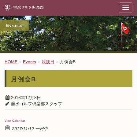
垂
T
o
g
g
l
Events
e
n
a
v
i
g
a
t
HOME
Events
競技日
月例会B
i
o
n
月例会B
2016年12月8日
垂水ゴルフ倶楽部スタッフ
View Calendar
2017/11/12 一日中