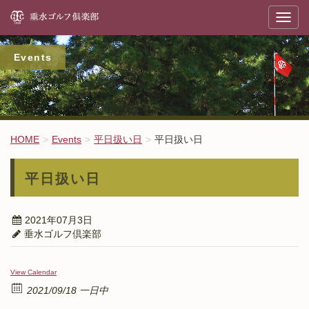
垂
T
o
g
g
l
Events
e
n
a
v
i
g
a
t
HOME
Events
平日扱い日
平日扱い日
i
o
n
平日扱い日
2021年07月3日
垂水ゴルフ倶楽部
View Calendar
2021/09/18 一日中