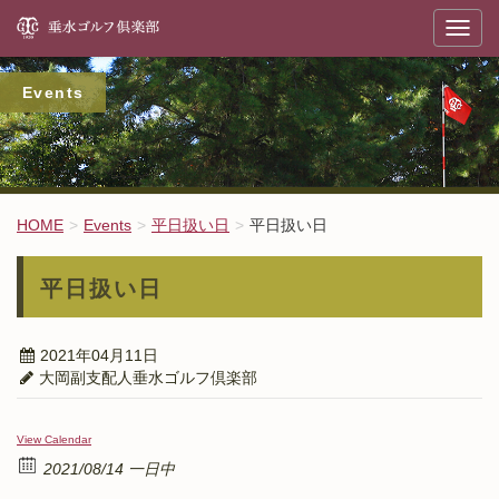
垂
T
o
g
g
l
Events
e
n
a
v
i
g
a
t
HOME
Events
平日扱い日
平日扱い日
i
o
n
平日扱い日
2021年04月11日
大岡副支配人垂水ゴルフ倶楽部
View Calendar
2021/08/14 一日中