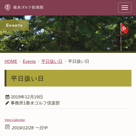
垂
T
o
g
g
l
Events
e
n
a
v
i
g
a
t
HOME
Events
平日扱い日
平日扱い日
i
o
n
平日扱い日
2019年12月19日
事務所1垂水ゴルフ倶楽部
View Calendar
2019/12/28 一日中