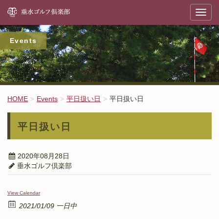
垂
T
o
g
g
l
Events
e
n
a
v
i
g
a
t
HOME
Events
平日扱い日
平日扱い日
i
o
n
平日扱い日
2020年08月28日
垂水ゴルフ倶楽部
View Calendar
2021/01/09 一日中