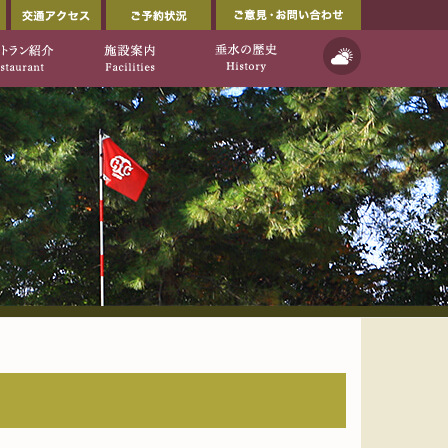
会員ページ
交通アクセス
ご予約状況
ルフ倶楽部公式ウェブサイト」
イト]
天気予報
ご利用について
レストラン紹介
施設案内
垂水の歴史