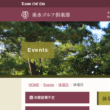
歴史と伝統が醸
Events
HOME
Events
休場日
休場日
年間営業予定
休