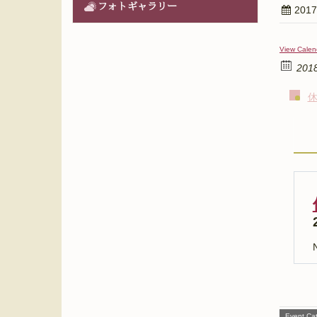
フォトギャラリー
201
View Calen
201
N
Event Cat