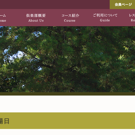
し出す、自然を生かした上質のコース「垂水ゴ
垂水ゴルフ倶楽部[公式サ
HOME
倶楽部概要
コース紹介
場日