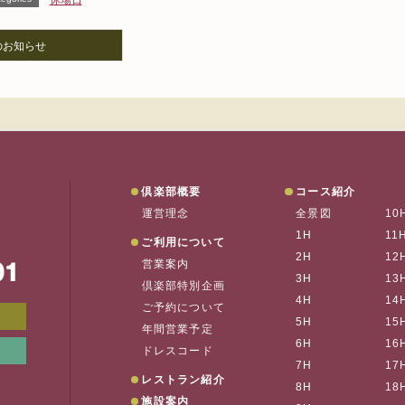
休場日
のお知らせ
垂水ゴルフ
倶楽部概要
コース紹介
運営理念
全景図
10
1H
11
ご利用について
2H
12
営業案内
お
3H
13
倶楽部特別企画
4H
14
ご予約について
メンバーWEB予約
会員ページ
5H
15
年間営業予定
6H
16
リンク集
垂水の天気
ドレスコード
7H
17
レストラン紹介
8H
18
施設案内