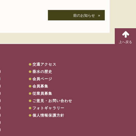
前のお知らせ
交通アクセス
H
垂水の歴史
H
会員ページ
H
会員募集
電話でのご予約は…
078-707-880
H
従業員募集
H
ご意見・お問い合わせ
H
フォトギャラリー
H
個人情報保護方針
H
H