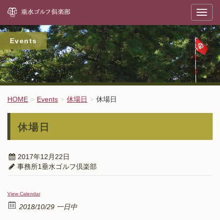
垂
T
o
g
g
l
Events
e
n
a
v
i
g
a
t
HOME
Events
休場日
休場日
i
o
n
休場日
2017年12月22日
事務所1垂水ゴルフ倶楽部
View Calendar
2018/10/29 一日中