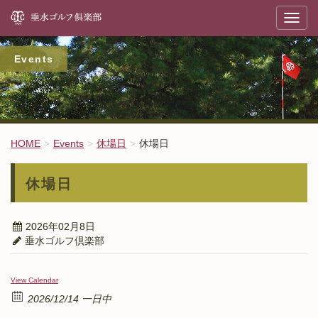
垂
T
o
g
g
l
Events
e
n
a
v
i
g
a
t
HOME
Events
休場日
休場日
i
o
n
休場日
2026年02月8日
垂水ゴルフ倶楽部
View Calendar
2026/12/14 一日中