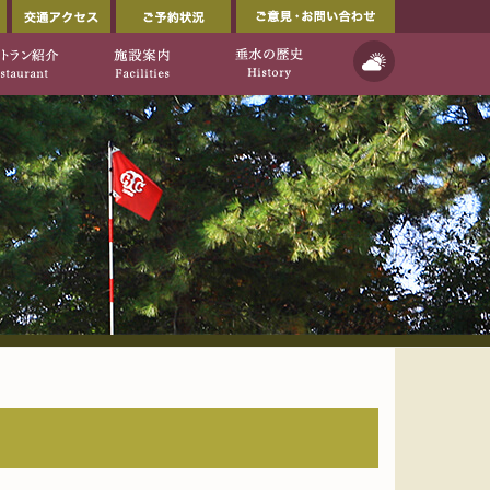
会員ページ
交通アクセス
ご予約状況
ルフ倶楽部公式ウェブサイト」
イト]
天気予報
ご利用について
レストラン紹介
施設案内
垂水の歴史