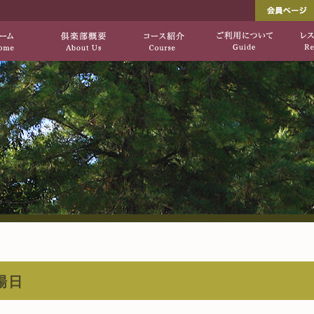
し出す、自然を生かした上質のコース「垂水ゴ
垂水ゴルフ倶楽部[公式サ
HOME
倶楽部概要
コース紹介
場日