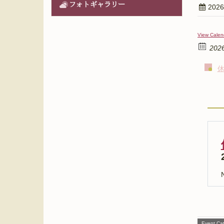
フォトギャラリー
202
View Calen
202
N
Event Cat