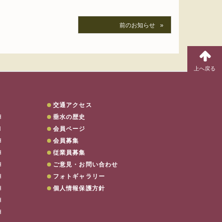
前のお知らせ
交通アクセス
H
垂水の歴史
H
会員ページ
H
会員募集
電話でのご予約は…
078-707-880
H
従業員募集
H
ご意見・お問い合わせ
H
フォトギャラリー
H
個人情報保護方針
H
H