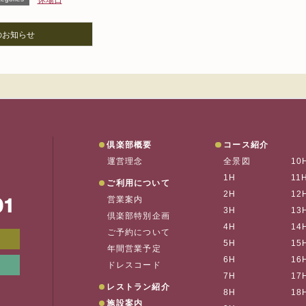
休場日
のお知らせ
垂水ゴルフ
倶楽部概要
コース紹介
運営理念
全景図
10
1H
11
ご利用について
2H
12
営業案内
お
3H
13
倶楽部特別企画
4H
14
ご予約について
メンバーWEB予約
会員ページ
5H
15
年間営業予定
6H
16
リンク集
垂水の天気
ドレスコード
7H
17
レストラン紹介
8H
18
施設案内