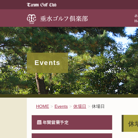
歴史と伝統が醸
Events
HOME
Events
休場日
休場日
年間営業予定
休