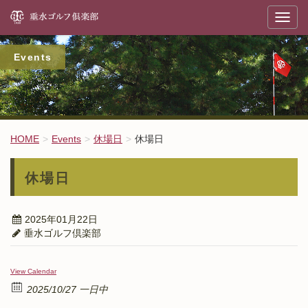
垂
T
o
g
g
l
Events
e
n
a
v
i
g
a
t
HOME
Events
休場日
休場日
i
o
n
休場日
2025年01月22日
垂水ゴルフ倶楽部
View Calendar
2025/10/27 一日中