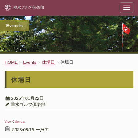
垂
T
o
g
g
l
Events
e
n
a
v
i
g
a
t
HOME
Events
休場日
休場日
i
o
n
休場日
2025年01月22日
垂水ゴルフ倶楽部
View Calendar
2025/08/18 一日中