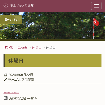
垂
T
o
g
g
l
Events
e
n
a
v
i
g
a
t
HOME
Events
休場日
休場日
i
o
n
休場日
2024年09月22日
垂水ゴルフ倶楽部
View Calendar
2025/02/25 一日中