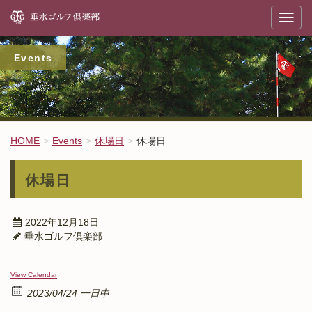
垂
T
o
g
g
l
Events
e
n
a
v
i
g
a
t
HOME
Events
休場日
休場日
i
o
n
休場日
2022年12月18日
垂水ゴルフ倶楽部
View Calendar
2023/04/24 一日中