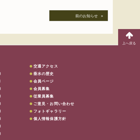
前のお知らせ
交通アクセス
H
垂水の歴史
H
会員ページ
H
会員募集
電話でのご予約は…
078-707-880
H
従業員募集
H
ご意見・お問い合わせ
H
フォトギャラリー
H
個人情報保護方針
H
H