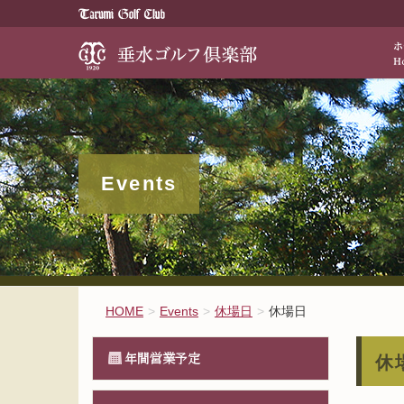
歴史と伝統が醸
Events
HOME
Events
休場日
休場日
年間営業予定
休