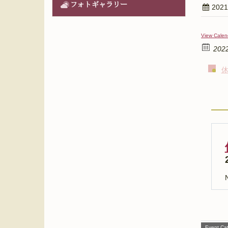
フォトギャラリー
202
View Calen
202
N
Event Cat