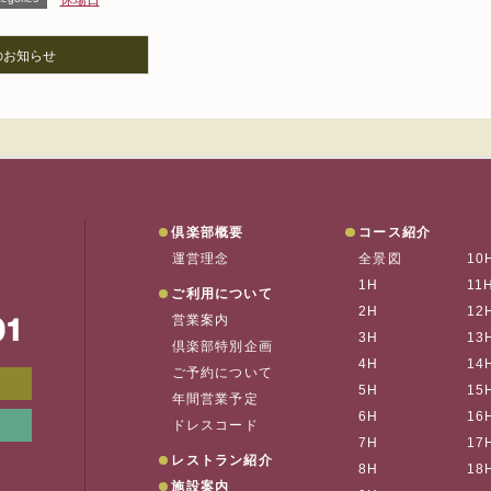
休場日
のお知らせ
垂水ゴルフ
倶楽部概要
コース紹介
運営理念
全景図
10
1H
11
ご利用について
2H
12
営業案内
お
3H
13
倶楽部特別企画
4H
14
ご予約について
メンバーWEB予約
会員ページ
5H
15
年間営業予定
6H
16
リンク集
垂水の天気
ドレスコード
7H
17
レストラン紹介
8H
18
施設案内