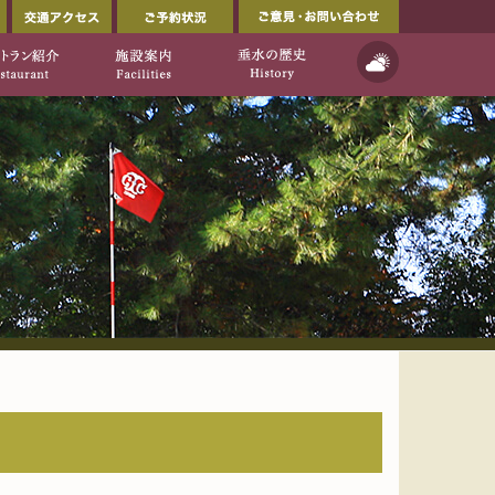
会員ページ
交通アクセス
ご予約状況
ルフ倶楽部公式ウェブサイト」
イト]
天気予報
ご利用について
レストラン紹介
施設案内
垂水の歴史