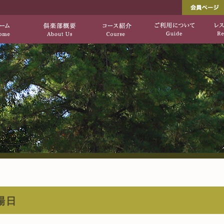
し出す、自然を生かした上質のコース「垂水ゴ
垂水ゴルフ倶楽部[公式サ
HOME
倶楽部概要
コース紹介
場日