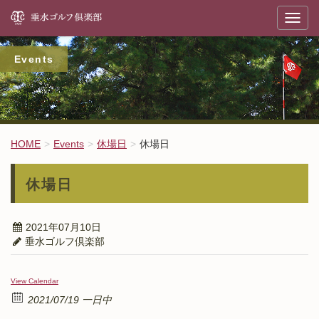
垂
T
o
g
g
l
Events
e
n
a
v
i
g
a
t
HOME
Events
休場日
休場日
i
o
n
休場日
2021年07月10日
垂水ゴルフ倶楽部
View Calendar
2021/07/19 一日中