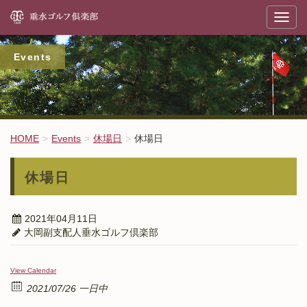
垂
T
o
g
g
l
Events
e
n
a
v
i
g
a
t
HOME
Events
休場日
休場日
i
o
n
休場日
2021年04月11日
大岡副支配人垂水ゴルフ倶楽部
View Calendar
2021/07/26 一日中