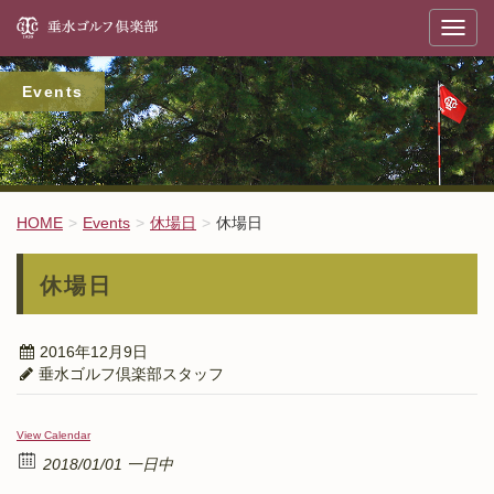
垂
T
o
g
g
l
Events
e
n
a
v
i
g
a
t
HOME
Events
休場日
休場日
i
o
n
休場日
2016年12月9日
垂水ゴルフ倶楽部スタッフ
View Calendar
2018/01/01 一日中