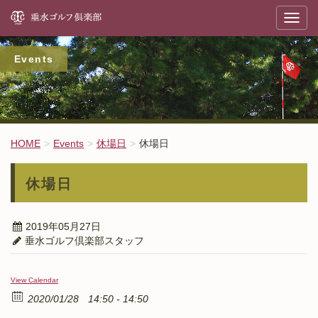
垂
T
o
g
g
l
Events
e
n
a
v
i
g
a
t
HOME
Events
休場日
休場日
i
o
n
休場日
2019年05月27日
垂水ゴルフ倶楽部スタッフ
View Calendar
2020/01/28
14:50 - 14:50