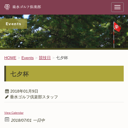
垂
T
o
g
g
l
Events
e
n
a
v
i
g
a
t
HOME
Events
競技日
七夕杯
i
o
n
七夕杯
2018年01月9日
垂水ゴルフ倶楽部スタッフ
View Calendar
2018/07/01 一日中