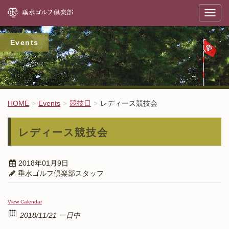
垂
T
o
g
g
l
Events
e
n
a
v
i
g
a
t
HOME
Events
競技日
レディース競技会
i
o
n
レディース競技会
2018年01月9日
垂水ゴルフ倶楽部スタッフ
View Calendar
2018/11/21 一日中