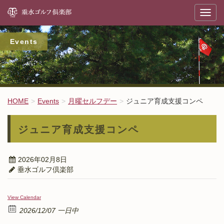
垂
T
o
g
g
l
Events
e
n
a
v
i
g
a
t
HOME
Events
月曜セルフデー
ジュニア育成支援コンペ
i
o
n
ジュニア育成支援コンペ
2026年02月8日
垂水ゴルフ倶楽部
View Calendar
2026/12/07 一日中