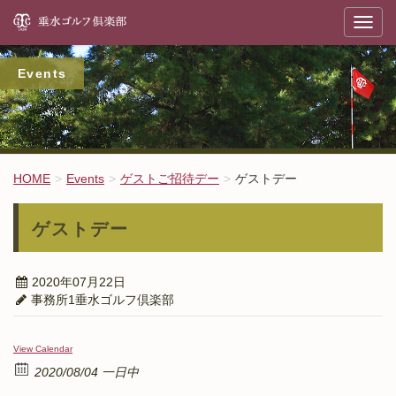
垂
T
o
g
g
l
Events
e
n
a
v
i
g
a
t
HOME
Events
ゲストご招待デー
ゲストデー
i
o
n
ゲストデー
2020年07月22日
事務所1垂水ゴルフ倶楽部
View Calendar
2020/08/04 一日中