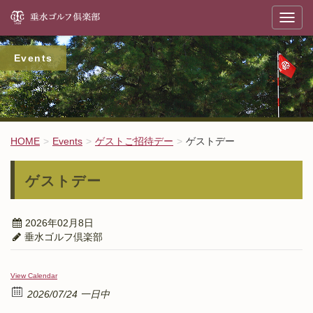
垂
T
o
g
g
l
Events
e
n
a
v
i
g
a
t
HOME
Events
ゲストご招待デー
ゲストデー
i
o
n
ゲストデー
2026年02月8日
垂水ゴルフ倶楽部
View Calendar
2026/07/24 一日中