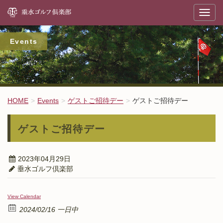
垂
T
o
g
g
l
Events
e
n
a
v
i
g
a
t
HOME
Events
ゲストご招待デー
ゲストご招待デー
i
o
n
ゲストご招待デー
2023年04月29日
垂水ゴルフ倶楽部
View Calendar
2024/02/16 一日中